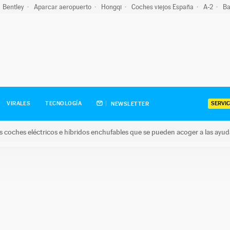
Bentley
Aparcar aeropuerto
Hongqi
Coches viejos España
A-2
Ba
SERVIC
VIRALES
TECNOLOGÍA
NEWSLETTER
s coches eléctricos e híbridos enchufables que se pueden acoger a las ayu
hes eléctricos e híbridos enchufables que se pueden acoger a la