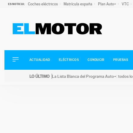
Coches eléctricos
Matrícula españa
Plan Auto+
VTC
ES NOTICIA:
ACTUALIDAD
ELÉCTRICOS
CONDUCIR
ACTUALIDAD
ELÉCTRICOS
CONDUCIR
PRUEBAS
PRUEBAS
Saltar
VIRALES
LO ÚLTIMO
La Lista Blanca del Programa Auto+: todos lo
al
PODCAST
LO ÚLTIMO
La Lista Blanca del Programa Auto+: todos los coc
contenido
MOTOS
TECNOLOGÍA
SUPERCOCHES
MOTORTV
PREMIOS
SERVICIOS