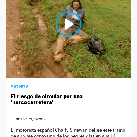
NEWSLETTER
SÍGUENOS
MOTORTV
El riesgo de circular por una
‘narcocarretera’
EL MOTOR
|
21/09/2022
El motorista español Charly Sinewan define este tramo
de su viaje como uno de los peores días en sus 14