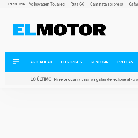
Volkswagen Touareg
Ruta 66
Caminata sorpresa
Gafa
ES NOTICIA:
ACTUALIDAD
ELÉCTRICOS
CONDUCIR
ACTUALIDAD
ELÉCTRICOS
CONDUCIR
PRUEBAS
PRUEBAS
Saltar
VIRALES
LO ÚLTIMO
Ni se te ocurra usar las gafas del eclipse al v
al
PODCAST
LO ÚLTIMO
Ni se te ocurra usar las gafas del eclipse al volant
contenido
MOTOS
TECNOLOGÍA
SUPERCOCHES
MOTORTV
PREMIOS
SERVICIOS