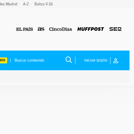
des Madrid
A-2
Baliza V-16
IOS
INICIAR SESIÓN