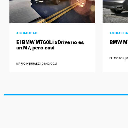
ACTUALIDAD
ACTUALID
El BMW M760Li xDrive no es
BMW M7
un M7, pero casi
EL MOTOR
|
0
MARIO HERRÁEZ
|
08/02/2017