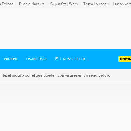
s Eclipse
Pueblo Navarra
Cupra Star Wars
Truco Hyundai
Líneas ver
SERVIC
VIRALES
TECNOLOGÍA
NEWSLETTER
olante: el motivo por el que pueden convertirse en un serio peligro
e: el motivo por el que pueden convertirse en un serio peligro