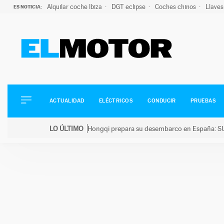
Alquilar coche Ibiza
DGT eclipse
Coches chinos
Llaves
ES NOTICIA:
ACTUALIDAD
ELÉCTRICOS
CONDUCIR
ACTUALIDAD
ELÉCTRICOS
CONDUCIR
PRUEBAS
PRUEBAS
Saltar
VIRALES
LO ÚLTIMO
Hongqi prepara su desembarco en España: SU
al
PODCAST
LO ÚLTIMO
Hongqi prepara su desembarco en España: SUV eléc
contenido
MOTOS
TECNOLOGÍA
SUPERCOCHES
MOTORTV
PREMIOS
SERVICIOS