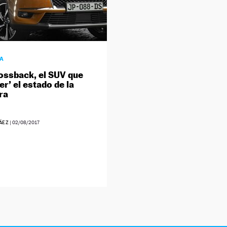
ÍA
ossback, el SUV que
er’ el estado de la
ra
ÁEZ
|
02/08/2017