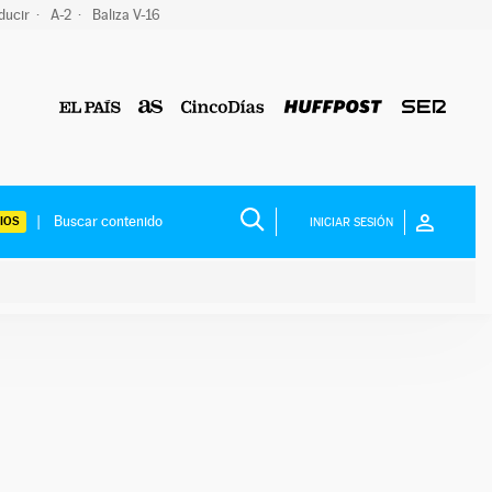
ducir
A-2
Baliza V-16
IOS
INICIAR SESIÓN
ium