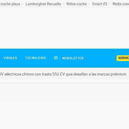
 coche playa
Lamborghini Revuelto
Niños coche
Smart #2
Multa con
SERVIC
VIRALES
TECNOLOGÍA
NEWSLETTER
V eléctricos chinos con hasta 551 CV que desafían a las marcas prémium
tricos chinos con hasta 551 CV que desafían a las marcas prém