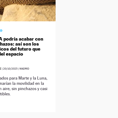
AD
 podría acabar con
chazos: así son los
cos del futuro que
del espacio
Z
|
20/10/2025
| MADRID
ados para Marte y la Luna,
narían la movilidad en la
n aire, sin pinchazos y casi
tibles.