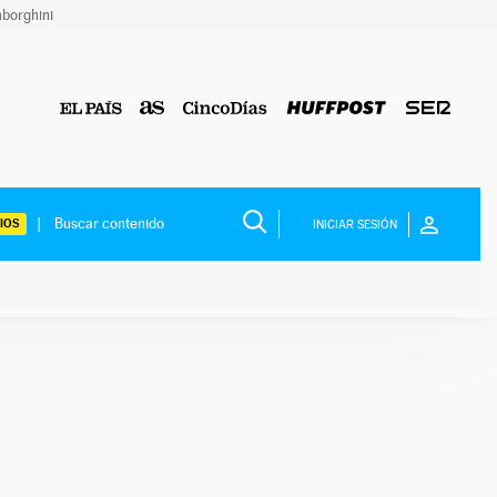
borghini
IOS
INICIAR SESIÓN