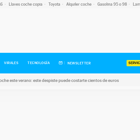
-16
Llaves coche copia
Toyota
Alquiler coche
Gasolina 95 o 98
Lam
SERVIC
VIRALES
TECNOLOGÍA
NEWSLETTER
oche este verano: este despiste puede costarte cientos de euros
este verano: este despiste puede costarte cientos de euros