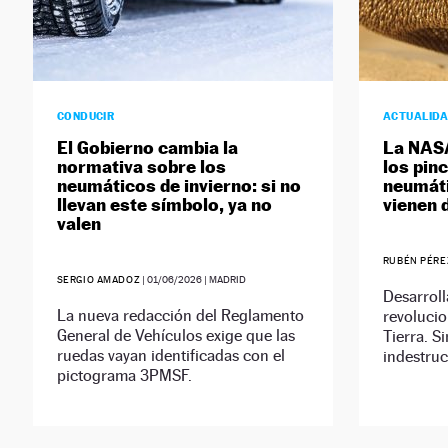
CONDUCIR
ACTUALID
El Gobierno cambia la
La NASA
normativa sobre los
los pin
neumáticos de invierno: si no
neumáti
llevan este símbolo, ya no
vienen 
valen
RUBÉN PÉRE
SERGIO AMADOZ
|
01/06/2026
| MADRID
Desarroll
La nueva redacción del Reglamento
revolucio
General de Vehículos exige que las
Tierra. Si
ruedas vayan identificadas con el
indestruc
pictograma 3PMSF.