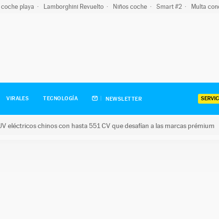
 coche playa
Lamborghini Revuelto
Niños coche
Smart #2
Multa con
SERVIC
VIRALES
TECNOLOGÍA
NEWSLETTER
V eléctricos chinos con hasta 551 CV que desafían a las marcas prémium
tricos chinos con hasta 551 CV que desafían a las marcas prém