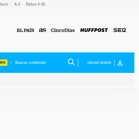
ducir
A-2
Baliza V-16
IOS
INICIAR SESIÓN
ium