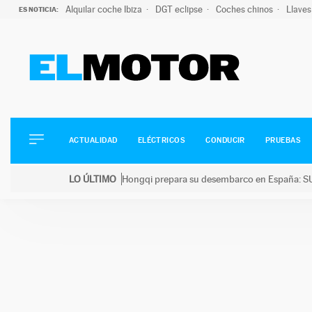
Alquilar coche Ibiza
DGT eclipse
Coches chinos
Llaves
ES NOTICIA:
ACTUALIDAD
ELÉCTRICOS
CONDUCIR
ACTUALIDAD
ELÉCTRICOS
CONDUCIR
PRUEBAS
PRUEBAS
Saltar
VIRALES
LO ÚLTIMO
Hongqi prepara su desembarco en España: SU
al
PODCAST
LO ÚLTIMO
Hongqi prepara su desembarco en España: SUV eléc
contenido
MOTOS
TECNOLOGÍA
SUPERCOCHES
MOTORTV
PREMIOS
SERVICIOS