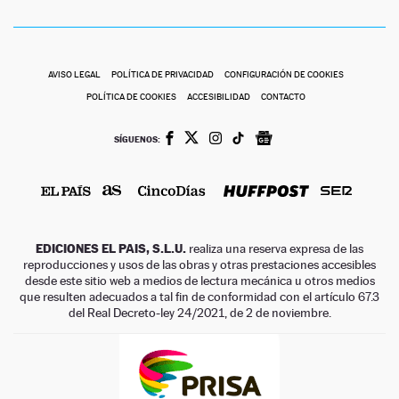
AVISO LEGAL
POLÍTICA DE PRIVACIDAD
CONFIGURACIÓN DE COOKIES
POLÍTICA DE COOKIES
ACCESIBILIDAD
CONTACTO
SÍGUENOS:
EDICIONES EL PAIS, S.L.U.
realiza una reserva expresa de las
reproducciones y usos de las obras y otras prestaciones accesibles
desde este sitio web a medios de lectura mecánica u otros medios
que resulten adecuados a tal fin de conformidad con el artículo 67.3
del Real Decreto-ley 24/2021, de 2 de noviembre.