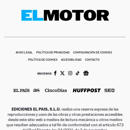
AVISO LEGAL
POLÍTICA DE PRIVACIDAD
CONFIGURACIÓN DE COOKIES
POLÍTICA DE COOKIES
ACCESIBILIDAD
CONTACTO
SÍGUENOS:
EDICIONES EL PAIS, S.L.U.
realiza una reserva expresa de las
reproducciones y usos de las obras y otras prestaciones accesibles
desde este sitio web a medios de lectura mecánica u otros medios
que resulten adecuados a tal fin de conformidad con el artículo 67.3
del Real Decreto-ley 24/2021, de 2 de noviembre.