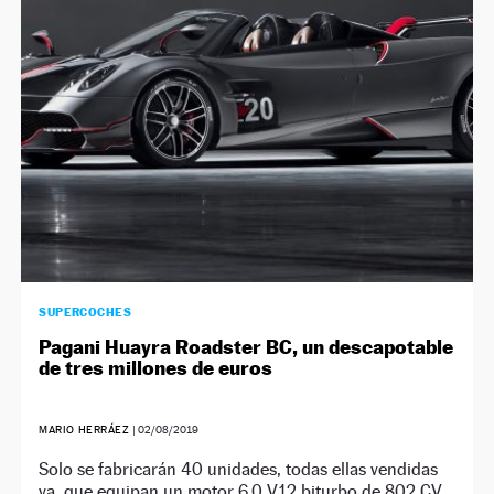
NEWSLETTER
SÍGUENOS
SUPERCOCHES
Pagani Huayra Roadster BC, un descapotable
de tres millones de euros
MARIO HERRÁEZ
|
02/08/2019
Solo se fabricarán 40 unidades, todas ellas vendidas
ya, que equipan un motor 6.0 V12 biturbo de 802 CV