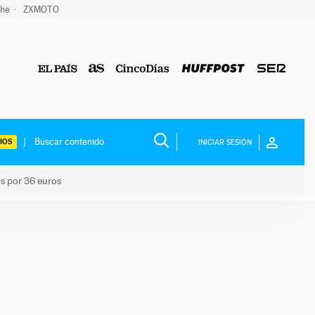
che
ZXMOTO
IOS
INICIAR SESIÓN
os por 36 euros
los niños por 36 euros