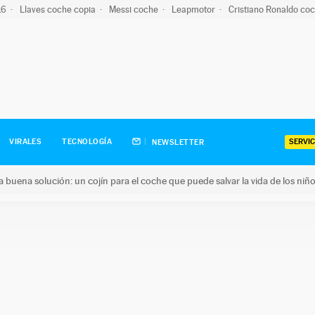
-16
Llaves coche copia
Messi coche
Leapmotor
Cristiano Ronaldo co
SERVIC
VIRALES
TECNOLOGÍA
NEWSLETTER
una buena solución: un cojín para el coche que puede salvar la vida de los niñ
ena solución: un cojín para el coche que puede salvar la vida de 