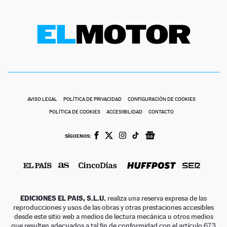
AVISO LEGAL
POLÍTICA DE PRIVACIDAD
CONFIGURACIÓN DE COOKIES
POLÍTICA DE COOKIES
ACCESIBILIDAD
CONTACTO
SÍGUENOS:
EDICIONES EL PAIS, S.L.U.
realiza una reserva expresa de las
reproducciones y usos de las obras y otras prestaciones accesibles
desde este sitio web a medios de lectura mecánica u otros medios
que resulten adecuados a tal fin de conformidad con el artículo 67.3