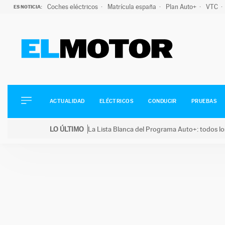
Coches eléctricos
Matrícula españa
Plan Auto+
VTC
ES NOTICIA:
ACTUALIDAD
ELÉCTRICOS
CONDUCIR
ACTUALIDAD
ELÉCTRICOS
CONDUCIR
PRUEBAS
PRUEBAS
Saltar
VIRALES
LO ÚLTIMO
La Lista Blanca del Programa Auto+: todos lo
al
PODCAST
LO ÚLTIMO
La Lista Blanca del Programa Auto+: todos los coc
contenido
MOTOS
TECNOLOGÍA
SUPERCOCHES
MOTORTV
PREMIOS
SERVICIOS