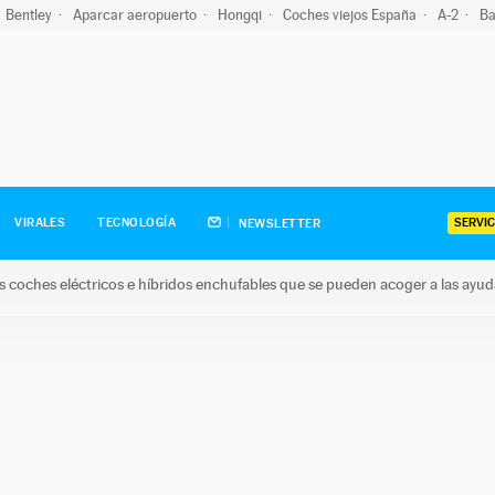
Bentley
Aparcar aeropuerto
Hongqi
Coches viejos España
A-2
Ba
SERVIC
VIRALES
TECNOLOGÍA
NEWSLETTER
s coches eléctricos e híbridos enchufables que se pueden acoger a las ayu
hes eléctricos e híbridos enchufables que se pueden acoger a la