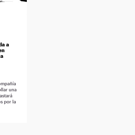
da a
 en
ia
compañía
llar una
astará
s por la