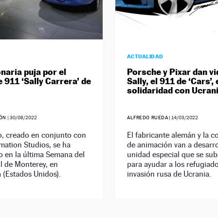
ACTUALIDAD
naria puja por el
Porsche y Pixar dan vi
 911 ‘Sally Carrera’ de
Sally, el 911 de ‘Cars’,
solidaridad con Ucran
ÓN
|
30/08/2022
ALFREDO RUEDA
|
14/03/2022
o, creado en conjunto con
El fabricante alemán y la 
mation Studios, se ha
de animación van a desarro
o en la última Semana del
unidad especial que se sub
l de Monterey, en
para ayudar a los refugiado
a (Estados Unidos).
invasión rusa de Ucrania.