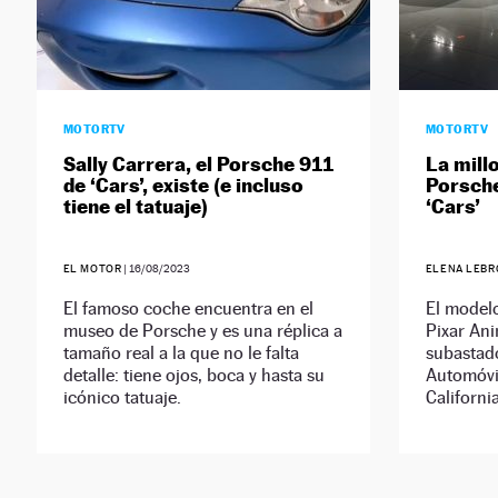
MOTORTV
MOTORTV
Sally Carrera, el Porsche 911
La millo
de ‘Cars’, existe (e incluso
Porsche
tiene el tatuaje)
‘Cars’
EL MOTOR
|
16/08/2023
ELENA LEBR
El famoso coche encuentra en el
El model
museo de Porsche y es una réplica a
Pixar Ani
tamaño real a la que no le falta
subastad
detalle: tiene ojos, boca y hasta su
Automóvi
icónico tatuaje.
Californi