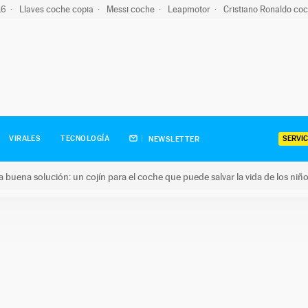
-16
Llaves coche copia
Messi coche
Leapmotor
Cristiano Ronaldo co
SERVIC
VIRALES
TECNOLOGÍA
NEWSLETTER
una buena solución: un cojín para el coche que puede salvar la vida de los niñ
ena solución: un cojín para el coche que puede salvar la vida de 