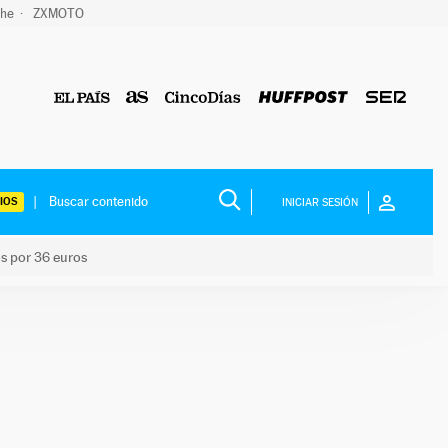
che
ZXMOTO
IOS
INICIAR SESIÓN
os por 36 euros
los niños por 36 euros