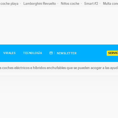
 coche playa
Lamborghini Revuelto
Niños coche
Smart #2
Multa con
SERVIC
VIRALES
TECNOLOGÍA
NEWSLETTER
s coches eléctricos e híbridos enchufables que se pueden acoger a las ayu
hes eléctricos e híbridos enchufables que se pueden acoger a la