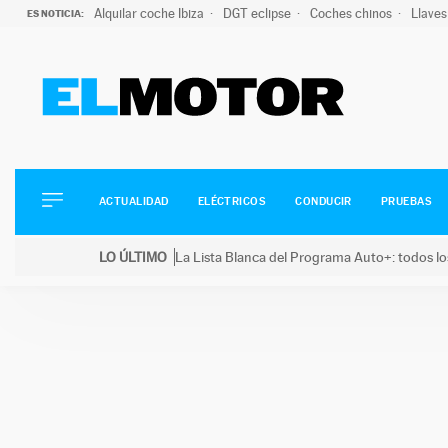
Alquilar coche Ibiza
DGT eclipse
Coches chinos
Llaves
ES NOTICIA:
ACTUALIDAD
ELÉCTRICOS
CONDUCIR
ACTUALIDAD
ELÉCTRICOS
CONDUCIR
PRUEBAS
PRUEBAS
Saltar
VIRALES
LO ÚLTIMO
La Lista Blanca del Programa Auto+: todos lo
al
PODCAST
LO ÚLTIMO
La Lista Blanca del Programa Auto+: todos los coc
contenido
MOTOS
TECNOLOGÍA
SUPERCOCHES
MOTORTV
PREMIOS
SERVICIOS