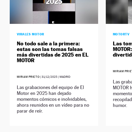
VIRALES MOTOR
MOTORTV
No todo sale a la primera:
Las tom
estas son las tomas falsas
MOTOR: 
más divertidas de 2025 en EL
diverti
MOTOR
MIRIAM PRI
MIRIAM PRIETO
|
31/12/2025
| MADRID
Las grab
Las grabaciones del equipo de El
MOTOR ha
Motor en 2025 han dejado
momentos
momentos cómicos e inolvidables,
recopilad
ahora reunidos en un vídeo para no
humor.
parar de reír.