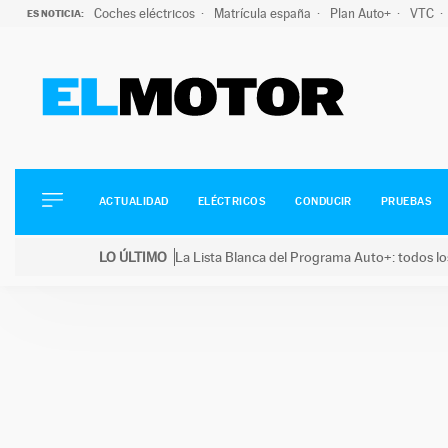
Coches eléctricos
Matrícula españa
Plan Auto+
VTC
ES NOTICIA:
ACTUALIDAD
ELÉCTRICOS
CONDUCIR
ACTUALIDAD
ELÉCTRICOS
CONDUCIR
PRUEBAS
PRUEBAS
Saltar
VIRALES
LO ÚLTIMO
La Lista Blanca del Programa Auto+: todos lo
al
PODCAST
LO ÚLTIMO
La Lista Blanca del Programa Auto+: todos los coc
contenido
MOTOS
TECNOLOGÍA
SUPERCOCHES
MOTORTV
PREMIOS
SERVICIOS