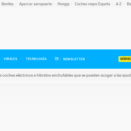
Bentley
Aparcar aeropuerto
Hongqi
Coches viejos España
A-2
Ba
SERVIC
VIRALES
TECNOLOGÍA
NEWSLETTER
s coches eléctricos e híbridos enchufables que se pueden acoger a las ayu
hes eléctricos e híbridos enchufables que se pueden acoger a la