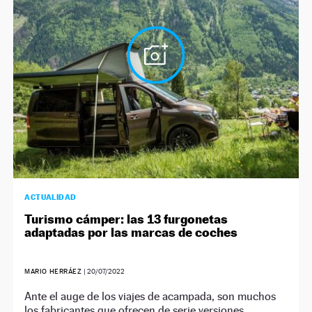
NEWSLETTER
SÍGUENOS
ACTUALIDAD
Turismo cámper: las 13 furgonetas
adaptadas por las marcas de coches
MARIO HERRÁEZ
|
20/07/2022
Ante el auge de los viajes de acampada, son muchos
los fabricantes que ofrecen de serie versiones