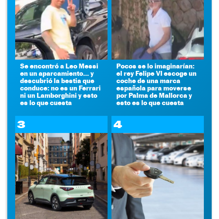
Se encontró a Leo Messi
Pocos se lo imaginarían:
en un aparcamiento... y
el rey Felipe VI escoge un
descubrió la bestia que
coche de una marca
conduce: no es un Ferrari
española para moverse
ni un Lamborghini y esto
por Palma de Mallorca y
es lo que cuesta
esto es lo que cuesta
3
4