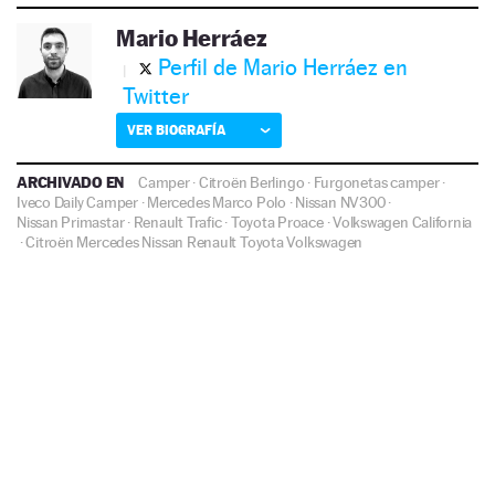
Mario Herráez
Perfil de Mario Herráez en
Twitter
VER BIOGRAFÍA
ARCHIVADO EN
Camper
·
Citroën Berlingo
·
Furgonetas camper
·
Iveco Daily Camper
·
Mercedes Marco Polo
·
Nissan NV300
·
Nissan Primastar
·
Renault Trafic
·
Toyota Proace
·
Volkswagen California
·
Citroën
Mercedes
Nissan
Renault
Toyota
Volkswagen