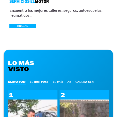
SERVICIOS EL
MOTOR
Encuentra los mejores talleres, seguros, autoescuelas,
neumáticos…
BUSCAR
LO MÁS
VISTO
ELMOTOR
EL HUFFPOST
EL PAÍS
AS
CADENA SER
1
2