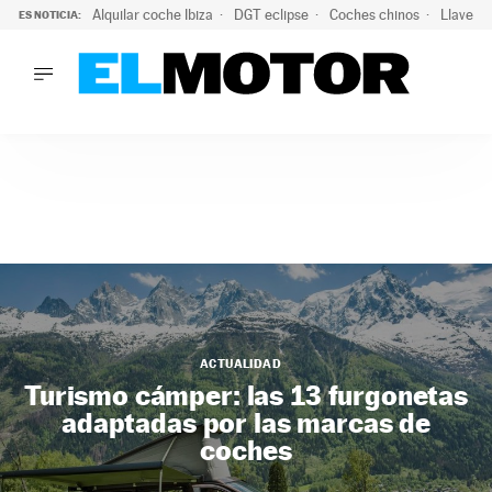
Alquilar coche Ibiza
DGT eclipse
Coches chinos
Llaves 
ES NOTICIA:
LO ÚLTIMO
Hongqi prepara su desembarco en España: SUV eléctricos c
LO ÚLTIMO
Hongqi prepara su desembarco en España: SUV eléctricos c
ACTUALIDAD
ELÉCTRICOS
CONDUCIR
PRUEBAS
Saltar
VIRALES
al
PODCAST
contenido
MOTOS
TECNOLOGÍA
ACTUALIDAD
Turismo cámper: las 13 furgonetas
SUPERCOCHES
adaptadas por las marcas de
MOTORTV
coches
PREMIOS
SERVICIOS