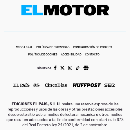
AVISO LEGAL
POLÍTICA DE PRIVACIDAD
CONFIGURACIÓN DE COOKIES
POLÍTICA DE COOKIES
ACCESIBILIDAD
CONTACTO
SÍGUENOS:
EDICIONES EL PAIS, S.L.U.
realiza una reserva expresa de las
reproducciones y usos de las obras y otras prestaciones accesibles
desde este sitio web a medios de lectura mecánica u otros medios
que resulten adecuados a tal fin de conformidad con el artículo 67.3
del Real Decreto-ley 24/2021, de 2 de noviembre.