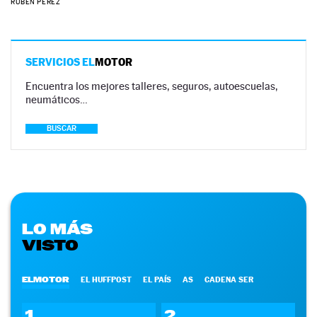
RUBÉN PÉREZ
SERVICIOS EL
MOTOR
Encuentra los mejores talleres, seguros, autoescuelas,
neumáticos…
BUSCAR
LO MÁS
VISTO
ELMOTOR
EL HUFFPOST
EL PAÍS
AS
CADENA SER
1
2