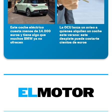
Este coche eléctrico
La OCU lanza un aviso a
cuesta menos de 14.000
quienes alquilen un coche
euros y tiene algo que
este verano: este
muchos BMW ya no
despiste puede costarte
ofrecen
cientos de euros