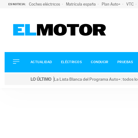
Coches eléctricos
Matrícula españa
Plan Auto+
VTC
ES NOTICIA:
ACTUALIDAD
ELÉCTRICOS
CONDUCIR
ACTUALIDAD
ELÉCTRICOS
CONDUCIR
PRUEBAS
PRUEBAS
Saltar
VIRALES
LO ÚLTIMO
La Lista Blanca del Programa Auto+: todos lo
al
PODCAST
LO ÚLTIMO
La Lista Blanca del Programa Auto+: todos los coc
contenido
MOTOS
TECNOLOGÍA
SUPERCOCHES
MOTORTV
PREMIOS
SERVICIOS