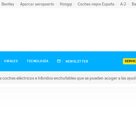
Bentley
Aparcar aeropuerto
Hongqi
Coches viejos España
A-2
Ba
SERVIC
VIRALES
TECNOLOGÍA
NEWSLETTER
s coches eléctricos e híbridos enchufables que se pueden acoger a las ayu
hes eléctricos e híbridos enchufables que se pueden acoger a la