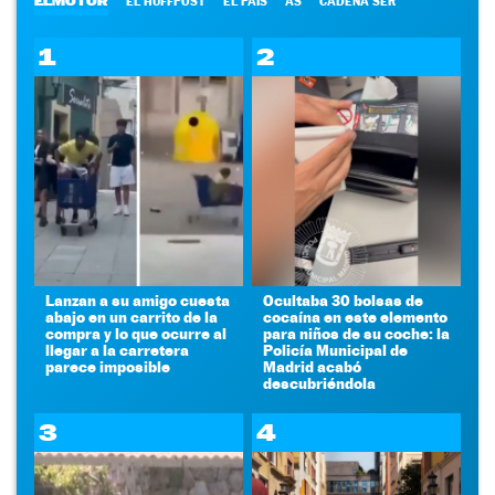
ELMOTOR
EL HUFFPOST
EL PAÍS
AS
CADENA SER
1
2
Lanzan a su amigo cuesta
Ocultaba 30 bolsas de
abajo en un carrito de la
cocaína en este elemento
compra y lo que ocurre al
para niños de su coche: la
llegar a la carretera
Policía Municipal de
parece imposible
Madrid acabó
descubriéndola
3
4