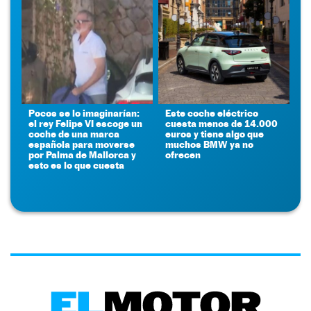
Pocos se lo imaginarían:
Este coche eléctrico
el rey Felipe VI escoge un
cuesta menos de 14.000
coche de una marca
euros y tiene algo que
española para moverse
muchos BMW ya no
por Palma de Mallorca y
ofrecen
esto es lo que cuesta