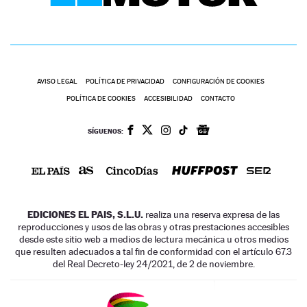
AVISO LEGAL
POLÍTICA DE PRIVACIDAD
CONFIGURACIÓN DE COOKIES
POLÍTICA DE COOKIES
ACCESIBILIDAD
CONTACTO
SÍGUENOS:
EDICIONES EL PAIS, S.L.U.
realiza una reserva expresa de las
reproducciones y usos de las obras y otras prestaciones accesibles
desde este sitio web a medios de lectura mecánica u otros medios
que resulten adecuados a tal fin de conformidad con el artículo 67.3
del Real Decreto-ley 24/2021, de 2 de noviembre.