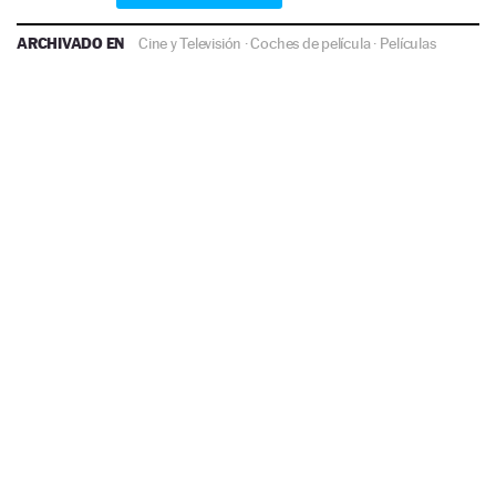
ARCHIVADO EN
Cine y Televisión
·
Coches de película
·
Películas