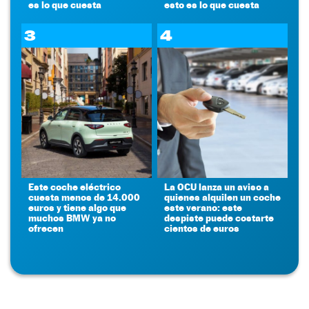
es lo que cuesta
esto es lo que cuesta
3
4
Este coche eléctrico
La OCU lanza un aviso a
cuesta menos de 14.000
quienes alquilen un coche
euros y tiene algo que
este verano: este
muchos BMW ya no
despiste puede costarte
ofrecen
cientos de euros