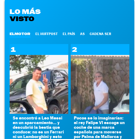
LO MÁS
VISTO
ELMOTOR
EL HUFFPOST
EL PAÍS
AS
CADENA SER
1
2
Se encontró a Leo Messi
Pocos se lo imaginarían:
en un aparcamiento... y
el rey Felipe VI escoge un
descubrió la bestia que
coche de una marca
conduce: no es un Ferrari
española para moverse
ni un Lamborghini y esto
por Palma de Mallorca y