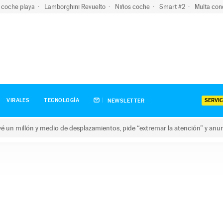
 coche playa
Lamborghini Revuelto
Niños coche
Smart #2
Multa con
SERVIC
VIRALES
TECNOLOGÍA
NEWSLETTER
revé un millón y medio de desplazamientos, pide “extremar la atención” y anu
n millón y medio de desplazamientos, pide “extremar la atención”