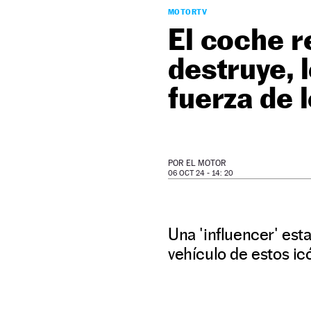
MOTORTV
El coche r
destruye, 
fuerza de 
POR
EL MOTOR
06 OCT 24 - 14: 20
Una 'influencer' est
vehículo de estos ic