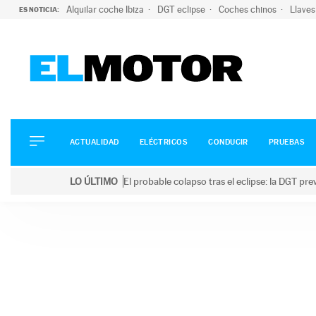
Alquilar coche Ibiza
DGT eclipse
Coches chinos
Llaves
ES NOTICIA:
ACTUALIDAD
ELÉCTRICOS
CONDUCIR
ACTUALIDAD
ELÉCTRICOS
CONDUCIR
PRUEBAS
PRUEBAS
Saltar
VIRALES
LO ÚLTIMO
El probable colapso tras el eclipse: la DGT p
al
PODCAST
LO ÚLTIMO
El probable colapso tras el eclipse: la DGT prevé u
contenido
MOTOS
TECNOLOGÍA
SUPERCOCHES
MOTORTV
PREMIOS
SERVICIOS