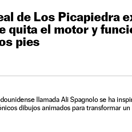
eal de Los Picapiedra ex
le quita el motor y func
los pies
adounidense llamada Ali Spagnolo se ha inspi
ónicos dibujos animados para transformar un In