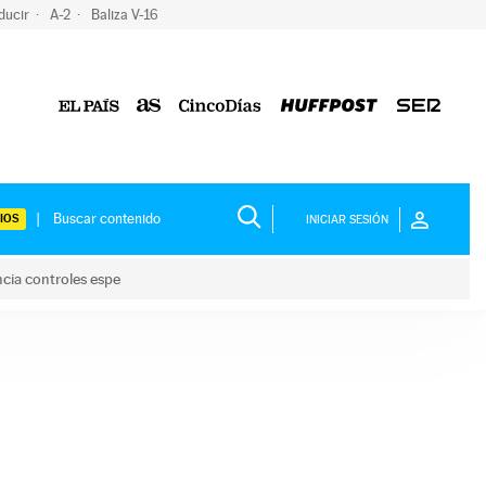
ducir
A-2
Baliza V-16
IOS
INICIAR SESIÓN
ncia controles espe
 y anuncia controles espe