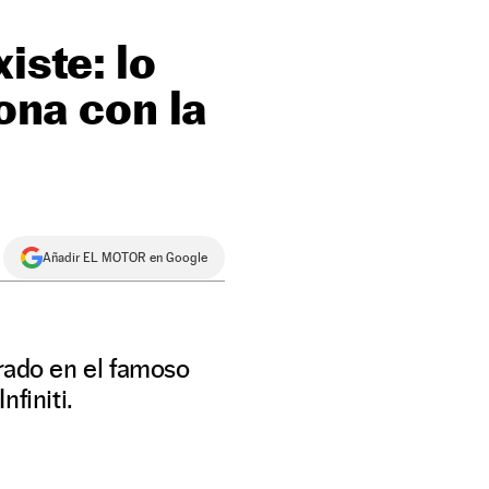
iste: lo
iona con la
Añadir EL MOTOR en Google
rado en el famoso
finiti.