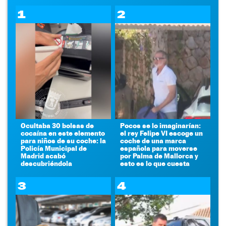
1
2
Ocultaba 30 bolsas de
Pocos se lo imaginarían:
cocaína en este elemento
el rey Felipe VI escoge un
para niños de su coche: la
coche de una marca
Policía Municipal de
española para moverse
Madrid acabó
por Palma de Mallorca y
descubriéndola
esto es lo que cuesta
3
4