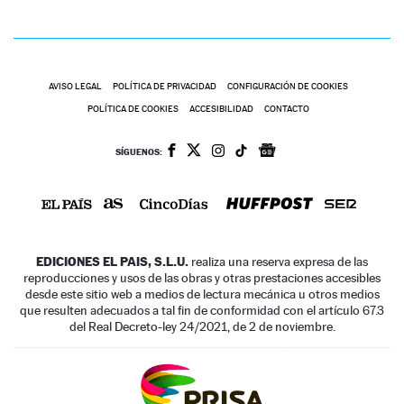
AVISO LEGAL
POLÍTICA DE PRIVACIDAD
CONFIGURACIÓN DE COOKIES
POLÍTICA DE COOKIES
ACCESIBILIDAD
CONTACTO
SÍGUENOS:
EDICIONES EL PAIS, S.L.U.
realiza una reserva expresa de las
reproducciones y usos de las obras y otras prestaciones accesibles
desde este sitio web a medios de lectura mecánica u otros medios
que resulten adecuados a tal fin de conformidad con el artículo 67.3
del Real Decreto-ley 24/2021, de 2 de noviembre.