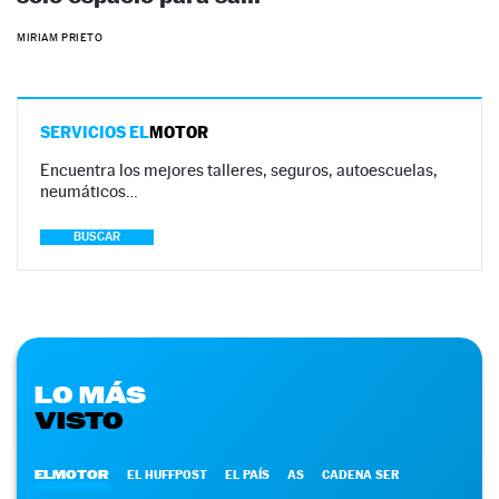
MIRIAM PRIETO
SERVICIOS EL
MOTOR
Encuentra los mejores talleres, seguros, autoescuelas,
neumáticos…
BUSCAR
LO MÁS
VISTO
ELMOTOR
EL HUFFPOST
EL PAÍS
AS
CADENA SER