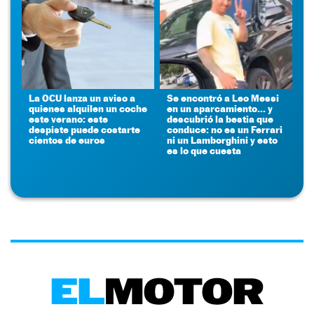
La OCU lanza un aviso a
Se encontró a Leo Messi
quienes alquilen un coche
en un aparcamiento... y
este verano: este
descubrió la bestia que
despiste puede costarte
conduce: no es un Ferrari
cientos de euros
ni un Lamborghini y esto
es lo que cuesta