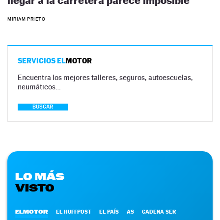
llegar a la carretera parece imposible
MIRIAM PRIETO
SERVICIOS EL
MOTOR
Encuentra los mejores talleres, seguros, autoescuelas,
neumáticos…
BUSCAR
LO MÁS
VISTO
ELMOTOR
EL HUFFPOST
EL PAÍS
AS
CADENA SER