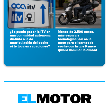
¿Se puede pasar la ITV en
Menos de 2.500 euros,
una comunidad autónoma
más segura y
distinta a la de
tecnológica: así es la
matriculación del coche
moto para el carnet de
si te toca en vacaciones?
coche con la que Kymco
quiere dominar la ciudad