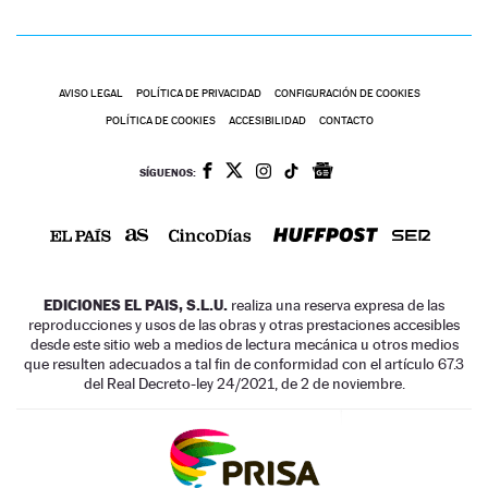
AVISO LEGAL
POLÍTICA DE PRIVACIDAD
CONFIGURACIÓN DE COOKIES
POLÍTICA DE COOKIES
ACCESIBILIDAD
CONTACTO
SÍGUENOS:
EDICIONES EL PAIS, S.L.U.
realiza una reserva expresa de las
reproducciones y usos de las obras y otras prestaciones accesibles
desde este sitio web a medios de lectura mecánica u otros medios
que resulten adecuados a tal fin de conformidad con el artículo 67.3
del Real Decreto-ley 24/2021, de 2 de noviembre.