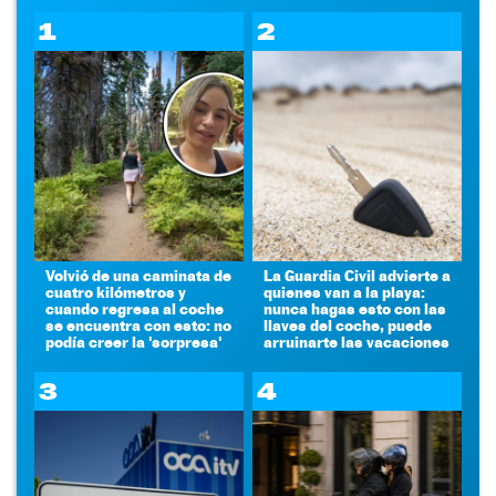
1
2
Volvió de una caminata de
La Guardia Civil advierte a
cuatro kilómetros y
quienes van a la playa:
cuando regresa al coche
nunca hagas esto con las
se encuentra con esto: no
llaves del coche, puede
podía creer la 'sorpresa'
arruinarte las vacaciones
3
4