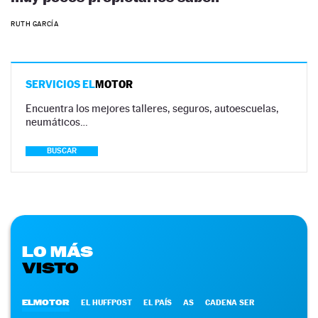
RUTH GARCÍA
SERVICIOS EL
MOTOR
Encuentra los mejores talleres, seguros, autoescuelas,
neumáticos…
BUSCAR
LO MÁS
VISTO
ELMOTOR
EL HUFFPOST
EL PAÍS
AS
CADENA SER