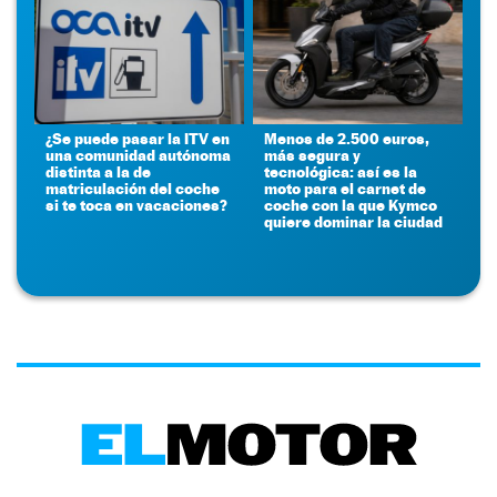
¿Se puede pasar la ITV en
Menos de 2.500 euros,
una comunidad autónoma
más segura y
distinta a la de
tecnológica: así es la
matriculación del coche
moto para el carnet de
si te toca en vacaciones?
coche con la que Kymco
quiere dominar la ciudad