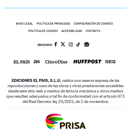
AVISO LEGAL
POLÍTICA DE PRIVACIDAD
CONFIGURACIÓN DE COOKIES
POLÍTICA DE COOKIES
ACCESIBILIDAD
CONTACTO
SÍGUENOS:
EDICIONES EL PAIS, S.L.U.
realiza una reserva expresa de las
reproducciones y usos de las obras y otras prestaciones accesibles
desde este sitio web a medios de lectura mecánica u otros medios
que resulten adecuados a tal fin de conformidad con el artículo 67.3
del Real Decreto-ley 24/2021, de 2 de noviembre.