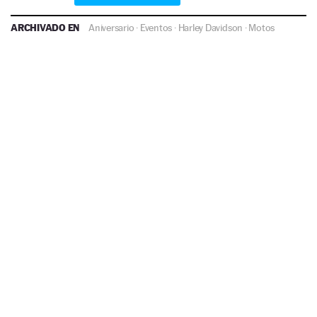
ARCHIVADO EN
Aniversario
·
Eventos
·
Harley Davidson
·
Motos