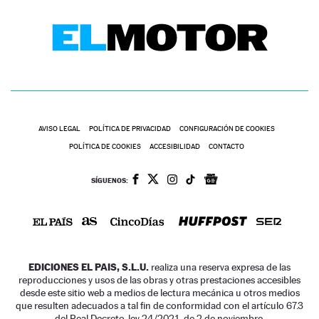
AVISO LEGAL
POLÍTICA DE PRIVACIDAD
CONFIGURACIÓN DE COOKIES
POLÍTICA DE COOKIES
ACCESIBILIDAD
CONTACTO
SÍGUENOS:
EDICIONES EL PAIS, S.L.U.
realiza una reserva expresa de las
reproducciones y usos de las obras y otras prestaciones accesibles
desde este sitio web a medios de lectura mecánica u otros medios
que resulten adecuados a tal fin de conformidad con el artículo 67.3
del Real Decreto-ley 24/2021, de 2 de noviembre.