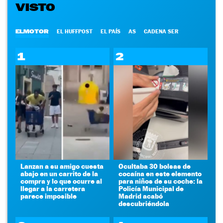
VISTO
ELMOTOR
EL HUFFPOST
EL PAÍS
AS
CADENA SER
1
2
Lanzan a su amigo cuesta
Ocultaba 30 bolsas de
abajo en un carrito de la
cocaína en este elemento
compra y lo que ocurre al
para niños de su coche: la
llegar a la carretera
Policía Municipal de
parece imposible
Madrid acabó
descubriéndola