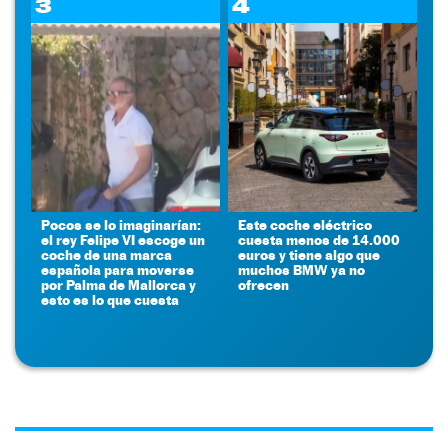
3
4
Pocos se lo imaginarían:
Este coche eléctrico
el rey Felipe VI escoge un
cuesta menos de 14.000
coche de una marca
euros y tiene algo que
española para moverse
muchos BMW ya no
por Palma de Mallorca y
ofrecen
esto es lo que cuesta