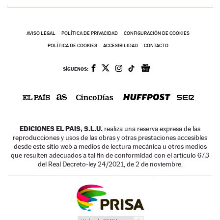
AVISO LEGAL
POLÍTICA DE PRIVACIDAD
CONFIGURACIÓN DE COOKIES
POLÍTICA DE COOKIES
ACCESIBILIDAD
CONTACTO
SÍGUENOS:
EDICIONES EL PAIS, S.L.U.
realiza una reserva expresa de las
reproducciones y usos de las obras y otras prestaciones accesibles
desde este sitio web a medios de lectura mecánica u otros medios
que resulten adecuados a tal fin de conformidad con el artículo 67.3
del Real Decreto-ley 24/2021, de 2 de noviembre.