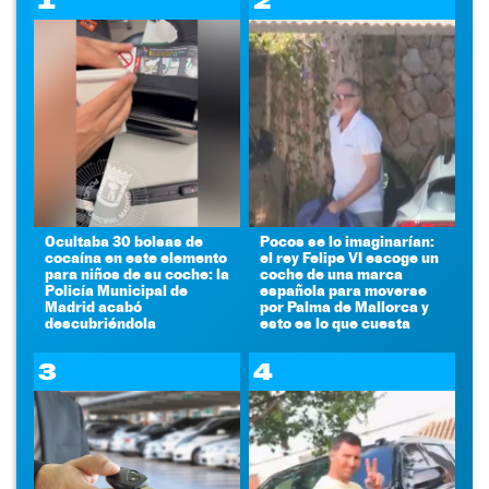
1
2
Ocultaba 30 bolsas de
Pocos se lo imaginarían:
cocaína en este elemento
el rey Felipe VI escoge un
para niños de su coche: la
coche de una marca
Policía Municipal de
española para moverse
Madrid acabó
por Palma de Mallorca y
descubriéndola
esto es lo que cuesta
3
4