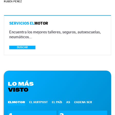
RUBÉN PÉREZ
SERVICIOS EL
MOTOR
Encuentra los mejores talleres, seguros, autoescuelas,
neumáticos…
BUSCAR
LO MÁS
VISTO
ELMOTOR
EL HUFFPOST
EL PAÍS
AS
CADENA SER