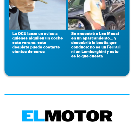
La OCU lanza un aviso a
Se encontró a Leo Messi
quienes alquilen un coche
en un aparcamiento... y
este verano: este
descubrió la bestia que
despiste puede costarte
conduce: no es un Ferrari
cientos de euros
ni un Lamborghini y esto
es lo que cuesta