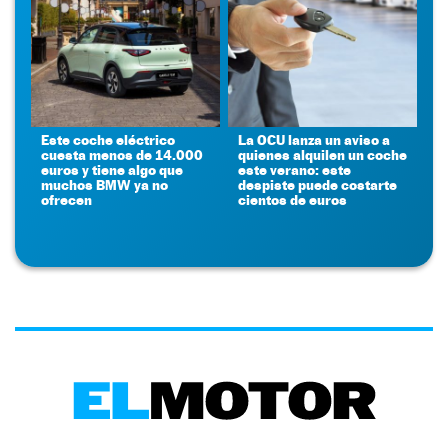
Este coche eléctrico
La OCU lanza un aviso a
cuesta menos de 14.000
quienes alquilen un coche
euros y tiene algo que
este verano: este
muchos BMW ya no
despiste puede costarte
ofrecen
cientos de euros