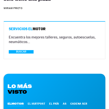
MIRIAM PRIETO
SERVICIOS EL
MOTOR
Encuentra los mejores talleres, seguros, autoescuelas,
neumáticos…
BUSCAR
LO MÁS
VISTO
ELMOTOR
EL HUFFPOST
EL PAÍS
AS
CADENA SER