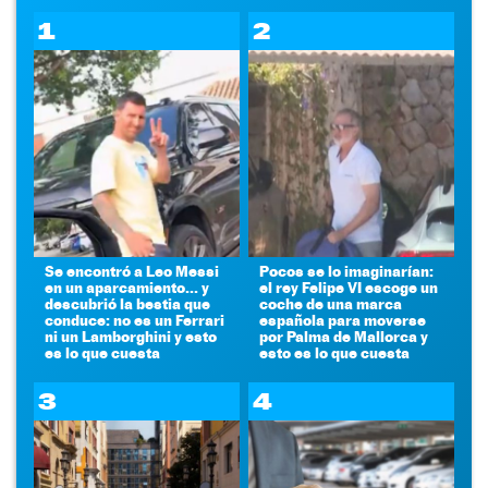
1
2
Se encontró a Leo Messi
Pocos se lo imaginarían:
en un aparcamiento... y
el rey Felipe VI escoge un
descubrió la bestia que
coche de una marca
conduce: no es un Ferrari
española para moverse
ni un Lamborghini y esto
por Palma de Mallorca y
es lo que cuesta
esto es lo que cuesta
3
4