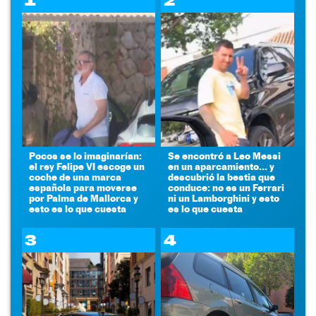
1
2
Pocos se lo imaginarían:
Se encontró a Leo Messi
el rey Felipe VI escoge un
en un aparcamiento... y
coche de una marca
descubrió la bestia que
española para moverse
conduce: no es un Ferrari
por Palma de Mallorca y
ni un Lamborghini y esto
esto es lo que cuesta
es lo que cuesta
3
4