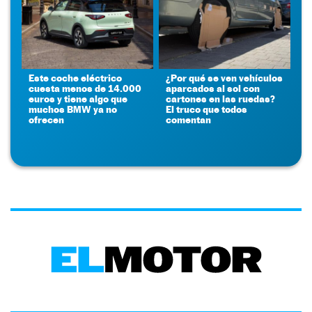
Este coche eléctrico
¿Por qué se ven vehículos
cuesta menos de 14.000
aparcados al sol con
euros y tiene algo que
cartones en las ruedas?
muchos BMW ya no
El truco que todos
ofrecen
comentan