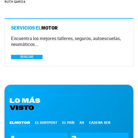
RUTH GARCÍA
SERVICIOS EL
MOTOR
Encuentra los mejores talleres, seguros, autoescuelas,
neumáticos…
BUSCAR
LO MÁS
VISTO
ELMOTOR
EL HUFFPOST
EL PAÍS
AS
CADENA SER