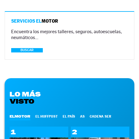
SERVICIOS EL
MOTOR
Encuentra los mejores talleres, seguros, autoescuelas,
neumáticos…
BUSCAR
LO MÁS
VISTO
ELMOTOR
EL HUFFPOST
EL PAÍS
AS
CADENA SER
1
2