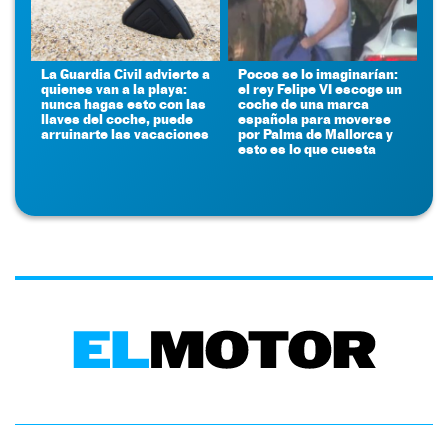
La Guardia Civil advierte a
Pocos se lo imaginarían:
quienes van a la playa:
el rey Felipe VI escoge un
nunca hagas esto con las
coche de una marca
llaves del coche, puede
española para moverse
arruinarte las vacaciones
por Palma de Mallorca y
esto es lo que cuesta