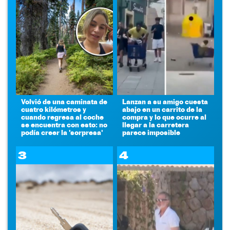
Volvió de una caminata de
Lanzan a su amigo cuesta
cuatro kilómetros y
abajo en un carrito de la
cuando regresa al coche
compra y lo que ocurre al
se encuentra con esto: no
llegar a la carretera
podía creer la 'sorpresa'
parece imposible
3
4