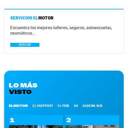
SERVICIOS EL
MOTOR
Encuentra los mejores talleres, seguros, autoescuelas,
neumáticos…
BUSCAR
LO MÁS
VISTO
ELMOTOR
EL HUFFPOST
EL PAÍS
AS
CADENA SER
1
2