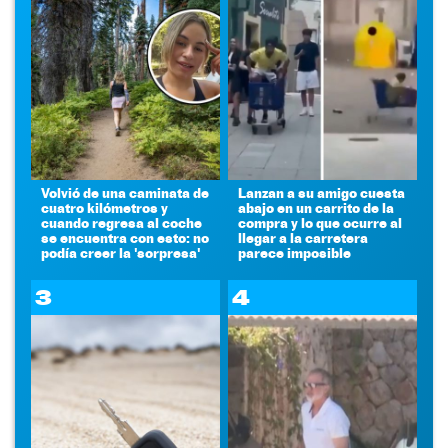
Volvió de una caminata de
Lanzan a su amigo cuesta
cuatro kilómetros y
abajo en un carrito de la
cuando regresa al coche
compra y lo que ocurre al
se encuentra con esto: no
llegar a la carretera
podía creer la 'sorpresa'
parece imposible
3
4