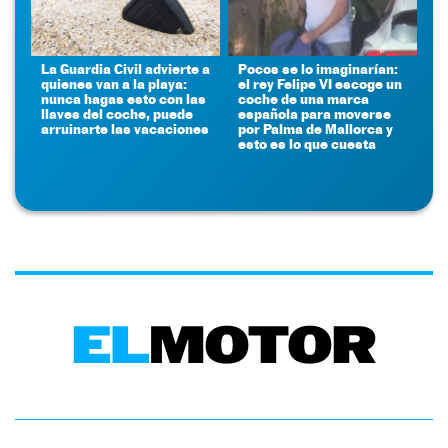
La Guardia Civil advierte a
Pocos se lo imaginarían:
quienes van a la playa:
el rey Felipe VI escoge un
nunca hagas esto con las
coche de una marca
llaves del coche, puede
española para moverse
arruinarte las vacaciones
por Palma de Mallorca y
esto es lo que cuesta