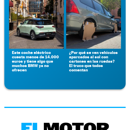
Este coche eléctrico
¿Por qué se ven vehículos
cuesta menos de 14.000
aparcados al sol con
euros y tiene algo que
cartones en las ruedas?
muchos BMW ya no
El truco que todos
ofrecen
comentan