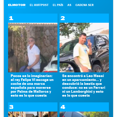
ELMOTOR
EL HUFFPOST
EL PAÍS
AS
CADENA SER
1
2
Pocos se lo imaginarían:
Se encontró a Leo Messi
el rey Felipe VI escoge un
en un aparcamiento... y
coche de una marca
descubrió la bestia que
española para moverse
conduce: no es un Ferrari
por Palma de Mallorca y
ni un Lamborghini y esto
esto es lo que cuesta
es lo que cuesta
3
4