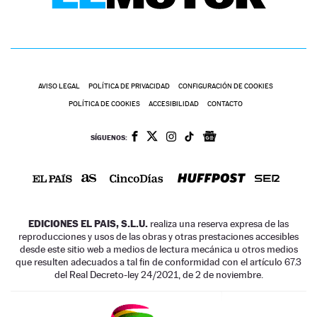
AVISO LEGAL
POLÍTICA DE PRIVACIDAD
CONFIGURACIÓN DE COOKIES
POLÍTICA DE COOKIES
ACCESIBILIDAD
CONTACTO
SÍGUENOS:
EDICIONES EL PAIS, S.L.U.
realiza una reserva expresa de las
reproducciones y usos de las obras y otras prestaciones accesibles
desde este sitio web a medios de lectura mecánica u otros medios
que resulten adecuados a tal fin de conformidad con el artículo 67.3
del Real Decreto-ley 24/2021, de 2 de noviembre.