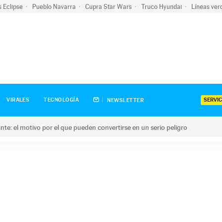
s Eclipse
Pueblo Navarra
Cupra Star Wars
Truco Hyundai
Líneas ver
SERVIC
VIRALES
TECNOLOGÍA
NEWSLETTER
olante: el motivo por el que pueden convertirse en un serio peligro
e: el motivo por el que pueden convertirse en un serio peligro