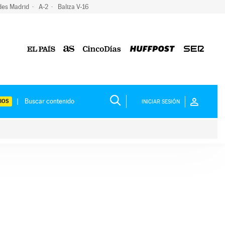
des Madrid
A-2
Baliza V-16
IOS
INICIAR SESIÓN