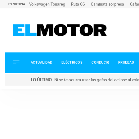
Volkswagen Touareg
Ruta 66
Caminata sorpresa
Gafa
ES NOTICIA:
ACTUALIDAD
ELÉCTRICOS
CONDUCIR
ACTUALIDAD
ELÉCTRICOS
CONDUCIR
PRUEBAS
PRUEBAS
Saltar
VIRALES
LO ÚLTIMO
Ni se te ocurra usar las gafas del eclipse al v
al
PODCAST
LO ÚLTIMO
Ni se te ocurra usar las gafas del eclipse al volant
contenido
MOTOS
TECNOLOGÍA
SUPERCOCHES
MOTORTV
PREMIOS
SERVICIOS