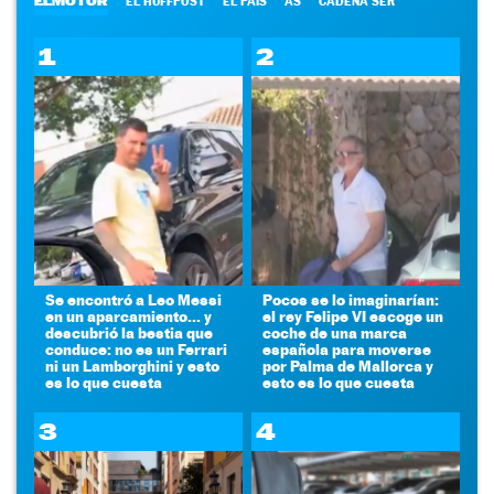
ELMOTOR
EL HUFFPOST
EL PAÍS
AS
CADENA SER
1
2
Se encontró a Leo Messi
Pocos se lo imaginarían:
en un aparcamiento... y
el rey Felipe VI escoge un
descubrió la bestia que
coche de una marca
conduce: no es un Ferrari
española para moverse
ni un Lamborghini y esto
por Palma de Mallorca y
es lo que cuesta
esto es lo que cuesta
3
4