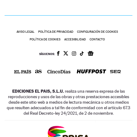
AVISO LEGAL
POLÍTICA DE PRIVACIDAD
CONFIGURACIÓN DE COOKIES
POLÍTICA DE COOKIES
ACCESIBILIDAD
CONTACTO
SÍGUENOS:
EDICIONES EL PAIS, S.L.U.
realiza una reserva expresa de las
reproducciones y usos de las obras y otras prestaciones accesibles
desde este sitio web a medios de lectura mecánica u otros medios
que resulten adecuados a tal fin de conformidad con el artículo 67.3
del Real Decreto-ley 24/2021, de 2 de noviembre.