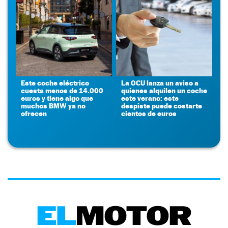
Este coche eléctrico
La OCU lanza un aviso a
cuesta menos de 14.000
quienes alquilen un coche
euros y tiene algo que
este verano: este
muchos BMW ya no
despiste puede costarte
ofrecen
cientos de euros