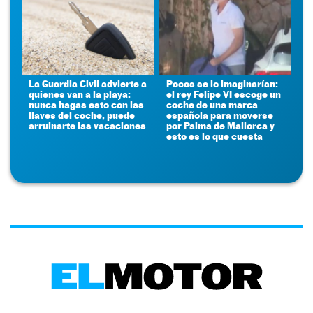
La Guardia Civil advierte a
Pocos se lo imaginarían:
quienes van a la playa:
el rey Felipe VI escoge un
nunca hagas esto con las
coche de una marca
llaves del coche, puede
española para moverse
arruinarte las vacaciones
por Palma de Mallorca y
esto es lo que cuesta