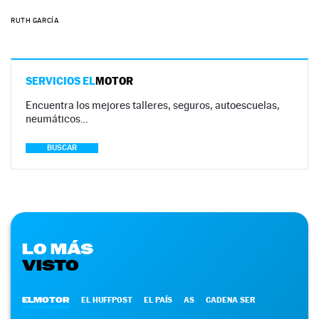
RUTH GARCÍA
SERVICIOS EL
MOTOR
Encuentra los mejores talleres, seguros, autoescuelas,
neumáticos…
BUSCAR
LO MÁS
VISTO
ELMOTOR
EL HUFFPOST
EL PAÍS
AS
CADENA SER