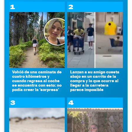
1
2
Volvió de una caminata de
Lanzan a su amigo cuesta
cuatro kilómetros y
abajo en un carrito de la
cuando regresa al coche
compra y lo que ocurre al
se encuentra con esto: no
llegar a la carretera
podía creer la 'sorpresa'
parece imposible
3
4