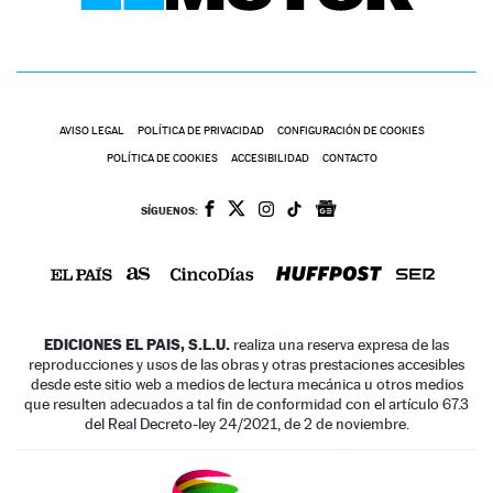
AVISO LEGAL
POLÍTICA DE PRIVACIDAD
CONFIGURACIÓN DE COOKIES
POLÍTICA DE COOKIES
ACCESIBILIDAD
CONTACTO
SÍGUENOS:
EDICIONES EL PAIS, S.L.U.
realiza una reserva expresa de las
reproducciones y usos de las obras y otras prestaciones accesibles
desde este sitio web a medios de lectura mecánica u otros medios
que resulten adecuados a tal fin de conformidad con el artículo 67.3
del Real Decreto-ley 24/2021, de 2 de noviembre.