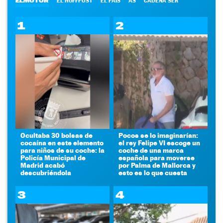
ELMOTOR
EL HUFFPOST
EL PAÍS
AS
CADENA SER
1
2
Ocultaba 30 bolsas de
Pocos se lo imaginarían:
cocaína en este elemento
el rey Felipe VI escoge un
para niños de su coche: la
coche de una marca
Policía Municipal de
española para moverse
Madrid acabó
por Palma de Mallorca y
descubriéndola
esto es lo que cuesta
3
4