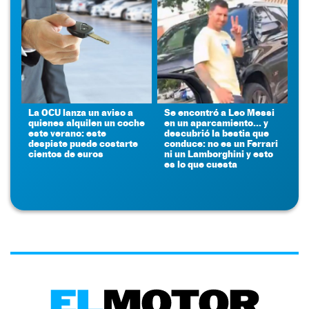
La OCU lanza un aviso a
Se encontró a Leo Messi
quienes alquilen un coche
en un aparcamiento... y
este verano: este
descubrió la bestia que
despiste puede costarte
conduce: no es un Ferrari
cientos de euros
ni un Lamborghini y esto
es lo que cuesta