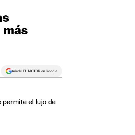
as
o más
Añadir EL MOTOR en Google
 permite el lujo de