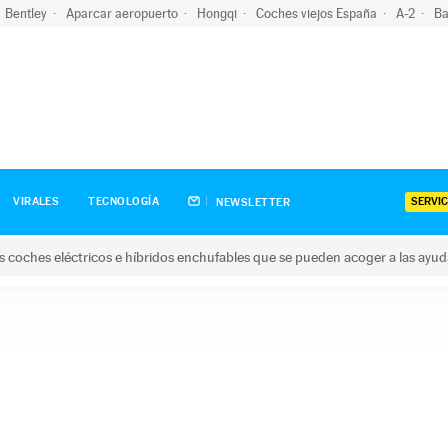
Bentley
Aparcar aeropuerto
Hongqi
Coches viejos España
A-2
Ba
SERVIC
VIRALES
TECNOLOGÍA
NEWSLETTER
s coches eléctricos e híbridos enchufables que se pueden acoger a las ayu
hes eléctricos e híbridos enchufables que se pueden acoger a la