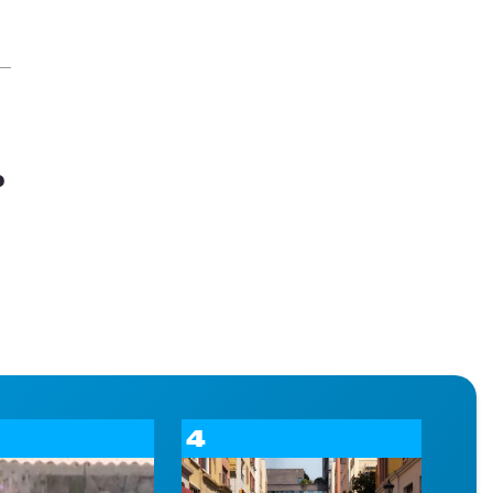
i
o
4