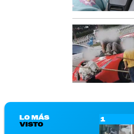
LO MÁS
1
VISTO