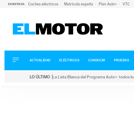
Coches eléctricos
Matrícula españa
Plan Auto+
VTC
ES NOTICIA:
ACTUALIDAD
ELÉCTRICOS
CONDUCIR
ACTUALIDAD
ELÉCTRICOS
CONDUCIR
PRUEBAS
PRUEBAS
Saltar
VIRALES
LO ÚLTIMO
La Lista Blanca del Programa Auto+: todos lo
al
PODCAST
LO ÚLTIMO
La Lista Blanca del Programa Auto+: todos los coc
contenido
MOTOS
TECNOLOGÍA
SUPERCOCHES
MOTORTV
PREMIOS
SERVICIOS