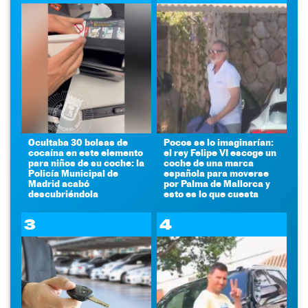
Ocultaba 30 bolsas de
Pocos se lo imaginarían:
cocaína en este elemento
el rey Felipe VI escoge un
para niños de su coche: la
coche de una marca
Policía Municipal de
española para moverse
Madrid acabó
por Palma de Mallorca y
descubriéndola
esto es lo que cuesta
3
4