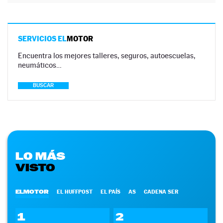
SERVICIOS EL
MOTOR
Encuentra los mejores talleres, seguros, autoescuelas,
neumáticos…
BUSCAR
LO MÁS
VISTO
ELMOTOR
EL HUFFPOST
EL PAÍS
AS
CADENA SER
1
2