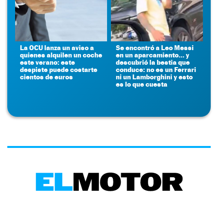
La OCU lanza un aviso a
Se encontró a Leo Messi
quienes alquilen un coche
en un aparcamiento... y
este verano: este
descubrió la bestia que
despiste puede costarte
conduce: no es un Ferrari
cientos de euros
ni un Lamborghini y esto
es lo que cuesta