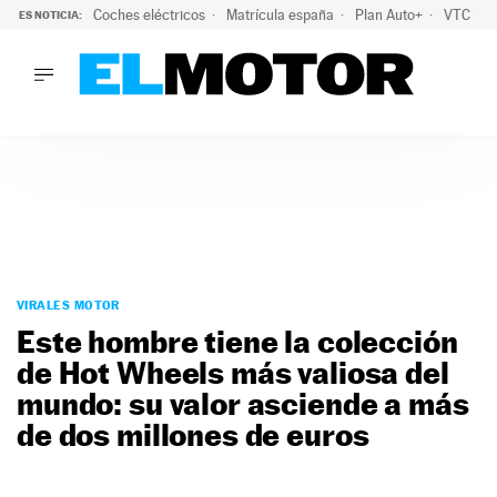
Coches eléctricos
Matrícula españa
Plan Auto+
VTC
ES NOTICIA:
LO ÚLTIMO
La Lista Blanca del Programa Auto+: todos los coches eléct
LO ÚLTIMO
La Lista Blanca del Programa Auto+: todos los coches eléctr
ACTUALIDAD
ELÉCTRICOS
CONDUCIR
PRUEBAS
Saltar
VIRALES
al
VIRALES MOTOR
PODCAST
contenido
Este hombre tiene la colección
MOTOS
de Hot Wheels más valiosa del
TECNOLOGÍA
mundo: su valor asciende a más
SUPERCOCHES
MOTORTV
de dos millones de euros
PREMIOS
SERVICIOS