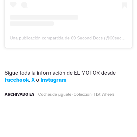
Una publicación compartida de 60 Second Docs (@60secdocs)
Sigue toda la información de EL MOTOR desde
Facebook
,
X
o
Instagram
ARCHIVADO EN
Coches de juguete
·
Colección
·
Hot Wheels