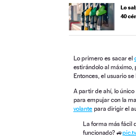
Lo sab
40 cén
Lo primero es sacar el
estirándolo al máximo, p
Entonces, el usuario se
A partir de ahí, lo únic
para empujar con la man
volante
para dirigir el a
La forma más fácil d
funcionado? 🚙
pic.