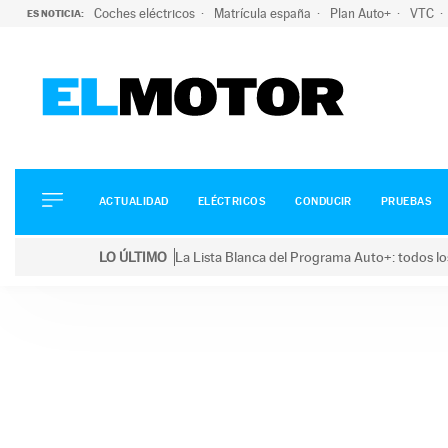
Coches eléctricos
Matrícula españa
Plan Auto+
VTC
ES NOTICIA:
ACTUALIDAD
ELÉCTRICOS
CONDUCIR
ACTUALIDAD
ELÉCTRICOS
CONDUCIR
PRUEBAS
PRUEBAS
Saltar
VIRALES
LO ÚLTIMO
La Lista Blanca del Programa Auto+: todos lo
al
PODCAST
LO ÚLTIMO
La Lista Blanca del Programa Auto+: todos los coc
contenido
MOTOS
TECNOLOGÍA
SUPERCOCHES
MOTORTV
PREMIOS
SERVICIOS