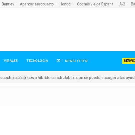
Bentley
Aparcar aeropuerto
Hongqi
Coches viejos España
A-2
Ba
SERVIC
VIRALES
TECNOLOGÍA
NEWSLETTER
s coches eléctricos e híbridos enchufables que se pueden acoger a las ayu
hes eléctricos e híbridos enchufables que se pueden acoger a la