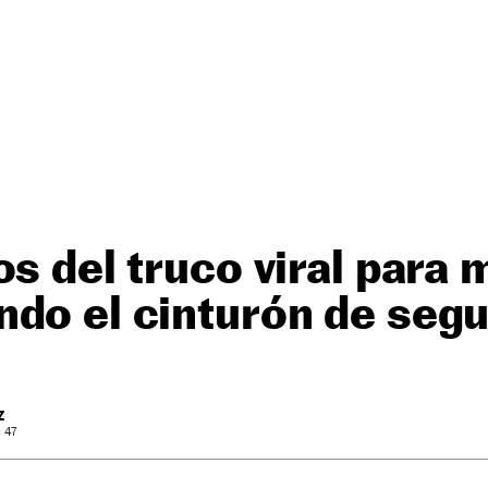
os del truco viral para 
do el cinturón de segu
Z
: 47