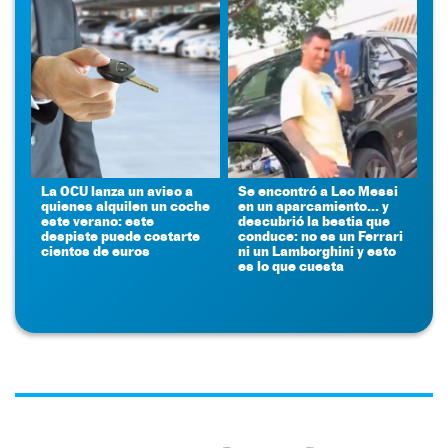
La OCU lanza un aviso a
Se encontró a Leo Messi
quienes alquilen un coche
en un aparcamiento... y
este verano: este
descubrió la bestia que
despiste puede costarte
conduce: no es un Ferrari
cientos de euros
ni un Lamborghini y esto
es lo que cuesta