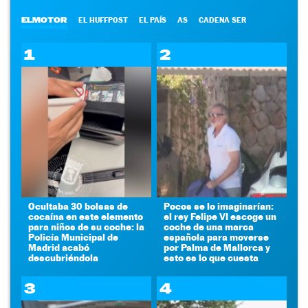
ELMOTOR
EL HUFFPOST
EL PAÍS
AS
CADENA SER
1
2
Ocultaba 30 bolsas de
Pocos se lo imaginarían:
cocaína en este elemento
el rey Felipe VI escoge un
para niños de su coche: la
coche de una marca
Policía Municipal de
española para moverse
Madrid acabó
por Palma de Mallorca y
descubriéndola
esto es lo que cuesta
3
4