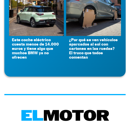
Este coche eléctrico
¿Por qué se ven vehículos
cuesta menos de 14.000
aparcados al sol con
euros y tiene algo que
cartones en las ruedas?
muchos BMW ya no
El truco que todos
ofrecen
comentan