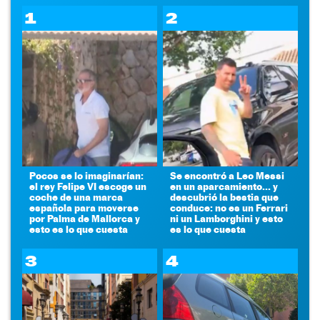
1
2
Pocos se lo imaginarían:
Se encontró a Leo Messi
el rey Felipe VI escoge un
en un aparcamiento... y
coche de una marca
descubrió la bestia que
española para moverse
conduce: no es un Ferrari
por Palma de Mallorca y
ni un Lamborghini y esto
esto es lo que cuesta
es lo que cuesta
3
4