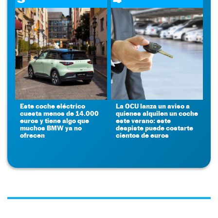
Este coche eléctrico
La OCU lanza un aviso a
cuesta menos de 14.000
quienes alquilen un coche
euros y tiene algo que
este verano: este
muchos BMW ya no
despiste puede costarte
ofrecen
cientos de euros