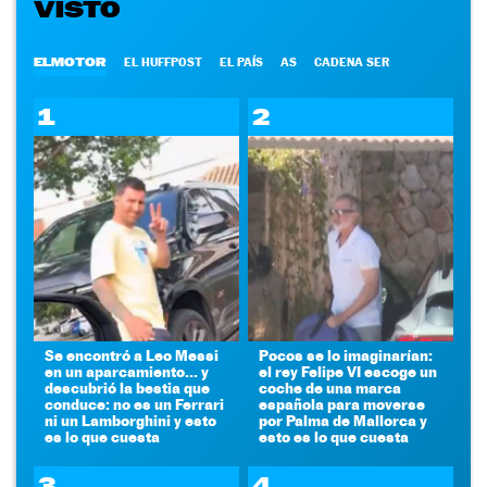
VISTO
ELMOTOR
EL HUFFPOST
EL PAÍS
AS
CADENA SER
1
2
Se encontró a Leo Messi
Pocos se lo imaginarían:
en un aparcamiento... y
el rey Felipe VI escoge un
descubrió la bestia que
coche de una marca
conduce: no es un Ferrari
española para moverse
ni un Lamborghini y esto
por Palma de Mallorca y
es lo que cuesta
esto es lo que cuesta
3
4