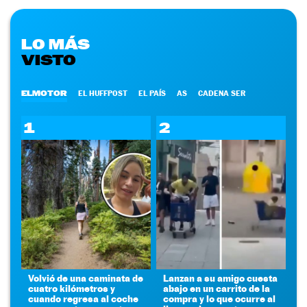
LO MÁS
VISTO
ELMOTOR
EL HUFFPOST
EL PAÍS
AS
CADENA SER
1
2
Volvió de una caminata de
Lanzan a su amigo cuesta
cuatro kilómetros y
abajo en un carrito de la
cuando regresa al coche
compra y lo que ocurre al