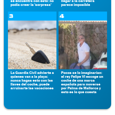
se encuentra con esto: no
llegar a la carretera
podía creer la 'sorpresa'
parece imposible
3
4
La Guardia Civil advierte a
Pocos se lo imaginarían:
quienes van a la playa:
el rey Felipe VI escoge un
nunca hagas esto con las
coche de una marca
llaves del coche, puede
española para moverse
arruinarte las vacaciones
por Palma de Mallorca y
esto es lo que cuesta