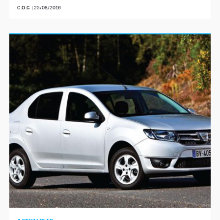
C.O.G
|
25/08/2016