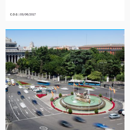
C.O.G
|
03/06/2017