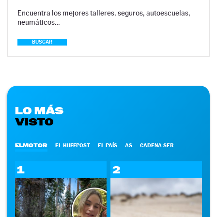
Encuentra los mejores talleres, seguros, autoescuelas,
neumáticos…
BUSCAR
LO MÁS
VISTO
ELMOTOR
EL HUFFPOST
EL PAÍS
AS
CADENA SER
1
2