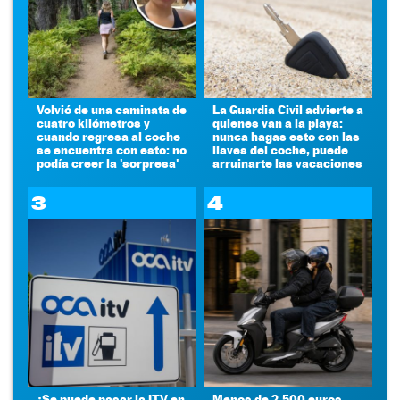
Volvió de una caminata de
La Guardia Civil advierte a
cuatro kilómetros y
quienes van a la playa:
cuando regresa al coche
nunca hagas esto con las
se encuentra con esto: no
llaves del coche, puede
podía creer la 'sorpresa'
arruinarte las vacaciones
3
4
¿Se puede pasar la ITV en
Menos de 2.500 euros,