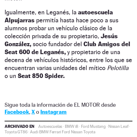
Igualmente, en Leganés, la
autoescuela
Alpujarras
permitía hasta hace poco a sus
alumnos probar un vehículo clásico de la
colección privada de su propietario,
Jesús
González,
socio fundador del
Club Amigos del
Seat 600 de Leganés,
y propietario de una
decena de vehículos históricos, entre los que se
encuentran varias unidades del mítico
Pelotilla
o un
Seat 850 Spider.
Sigue toda la información de EL MOTOR desde
Facebook
,
X
o
Instagram
ARCHIVADO EN
Autoescuelas
·
BMW i8
·
Ford Mustang
·
Nissan Leaf
·
Toyota GT86
·
Audi
BMW
Ferrari
Ford
Nissan
Toyota