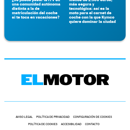
una comunidad autónoma
más segura y
distinta a la de
tecnológica: así es la
matriculación del coche
moto para el carnet de
si te toca en vacaciones?
coche con la que Kymco
quiere dominar la ciudad
AVISO LEGAL
POLÍTICA DE PRIVACIDAD
CONFIGURACIÓN DE COOKIES
POLÍTICA DE COOKIES
ACCESIBILIDAD
CONTACTO