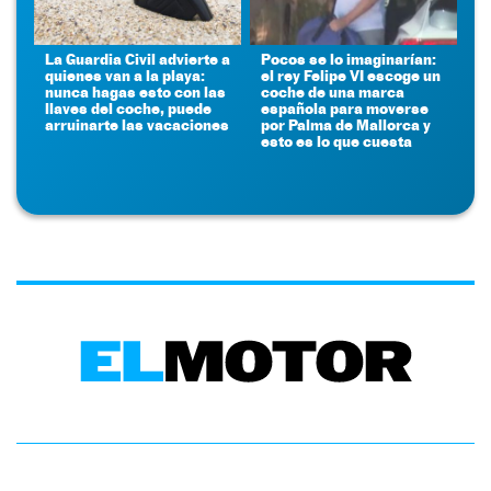
La Guardia Civil advierte a
Pocos se lo imaginarían:
quienes van a la playa:
el rey Felipe VI escoge un
nunca hagas esto con las
coche de una marca
llaves del coche, puede
española para moverse
arruinarte las vacaciones
por Palma de Mallorca y
esto es lo que cuesta