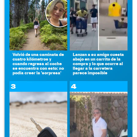
Volvió de una caminata de
Lanzan a su amigo cuesta
cuatro kilómetros y
abajo en un carrito de la
cuando regresa al coche
compra y lo que ocurre al
se encuentra con esto: no
llegar a la carretera
podía creer la 'sorpresa'
parece imposible
3
4