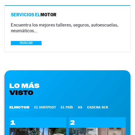
SERVICIOS EL
MOTOR
Encuentra los mejores talleres, seguros, autoescuelas,
neumáticos…
BUSCAR
LO MÁS
VISTO
ELMOTOR
EL HUFFPOST
EL PAÍS
AS
CADENA SER
1
2