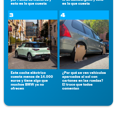
esto es lo que cuesta
es lo que cuesta
3
4
Este coche eléctrico
¿Por qué se ven vehículos
cuesta menos de 14.000
aparcados al sol con
euros y tiene algo que
cartones en las ruedas?
muchos BMW ya no
El truco que todos
ofrecen
comentan