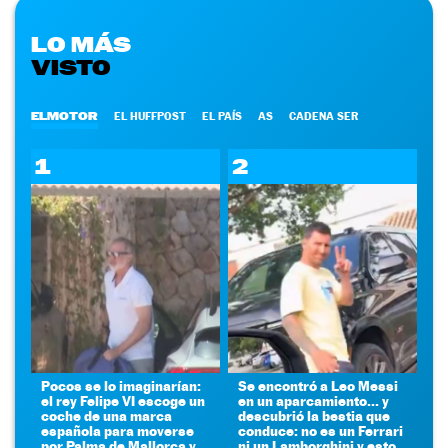
LO MÁS
VISTO
ELMOTOR
EL HUFFPOST
EL PAÍS
AS
CADENA SER
1
2
Pocos se lo imaginarían:
Se encontró a Leo Messi
el rey Felipe VI escoge un
en un aparcamiento... y
coche de una marca
descubrió la bestia que
española para moverse
conduce: no es un Ferrari
por Palma de Mallorca y
ni un Lamborghini y esto