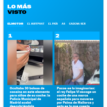
LO MÁS
VISTO
ELMOTOR
EL HUFFPOST
EL PAÍS
AS
CADENA SER
1
2
Ocultaba 30 bolsas de
Pocos se lo imaginarían:
cocaína en este elemento
el rey Felipe VI escoge un
para niños de su coche: la
coche de una marca
Policía Municipal de
española para moverse
Madrid acabó
por Palma de Mallorca y
descubriéndola
esto es lo que cuesta