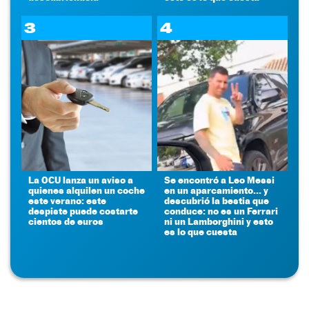
3
4
La OCU lanza un aviso a
Se encontró a Leo Messi
quienes alquilen un coche
en un aparcamiento... y
este verano: este
descubrió la bestia que
despiste puede costarte
conduce: no es un Ferrari
cientos de euros
ni un Lamborghini y esto
es lo que cuesta