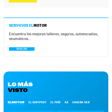
SERVICIOS EL
MOTOR
Encuentra los mejores talleres, seguros, autoescuelas,
neumáticos…
BUSCAR
LO MÁS
VISTO
ELMOTOR
EL HUFFPOST
EL PAÍS
AS
CADENA SER