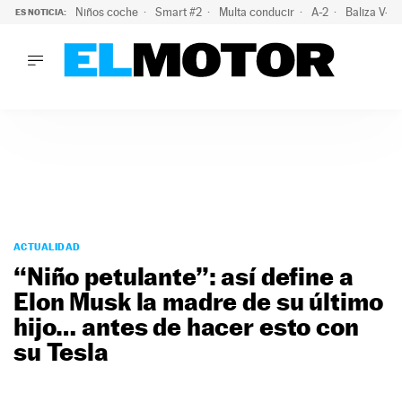
Niños coche
Smart #2
Multa conducir
A-2
Baliza V-1
ES NOTICIA:
LO ÚLTIMO
La OCU lanza un aviso a quienes alquilen un coche este vera
LO ÚLTIMO
La OCU lanza un aviso a quienes alquilen un coche este vera
ACTUALIDAD
ELÉCTRICOS
CONDUCIR
PRUEBAS
Saltar
VIRALES
al
ACTUALIDAD
PODCAST
contenido
“Niño petulante”: así define a
MOTOS
Elon Musk la madre de su último
TECNOLOGÍA
hijo… antes de hacer esto con
SUPERCOCHES
MOTORTV
su Tesla
PREMIOS
SERVICIOS