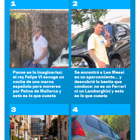
1
2
Pocos se lo imaginarían:
Se encontró a Leo Messi
el rey Felipe VI escoge un
en un aparcamiento... y
coche de una marca
descubrió la bestia que
española para moverse
conduce: no es un Ferrari
por Palma de Mallorca y
ni un Lamborghini y esto
esto es lo que cuesta
es lo que cuesta
3
4