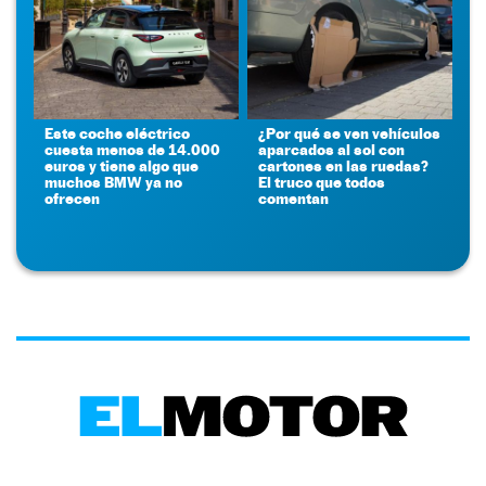
Este coche eléctrico
¿Por qué se ven vehículos
cuesta menos de 14.000
aparcados al sol con
euros y tiene algo que
cartones en las ruedas?
muchos BMW ya no
El truco que todos
ofrecen
comentan