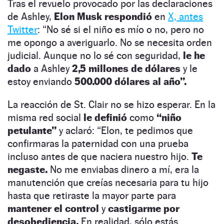
Tras el revuelo provocado por las declaraciones
de Ashley,
Elon Musk respondió
en
X, antes
Twitter
: “No sé si el niño es mío o no, pero no
me opongo a averiguarlo. No se necesita orden
judicial. Aunque no lo sé con seguridad,
le he
dado
a Ashley
2,5 millones de dólares
y le
estoy enviando
500.000 dólares al año”.
La reacción de St. Clair no se hizo esperar. En la
misma red social
le definió
como
“niño
petulante”
y aclaró: “Elon, te pedimos que
confirmaras la paternidad con una prueba
incluso antes de que naciera nuestro hijo.
Te
negaste.
No me enviabas dinero a mí, era la
manutención que creías necesaria para tu hijo
hasta que retiraste la mayor parte para
mantener el control
y
castigarme por
desobediencia.
En realidad, sólo estás